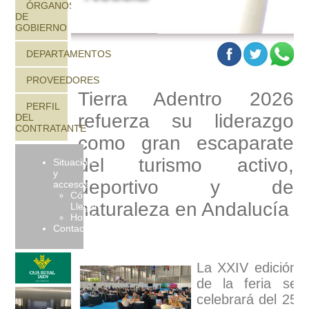
ÓRGANOS
DE
GOBIERNO
DEPARTAMENTOS
PROVEEDORES
Tierra Adentro 2026
PERFIL
refuerza su liderazgo
DEL
CONTRATANTE
como gran escaparate
del turismo activo,
Situación
y
deportivo y de
accesos
Cómo
naturaleza en Andalucía
Llegar
Hoteles
Contactar
La XXIV edición
de la feria se
celebrará del 25