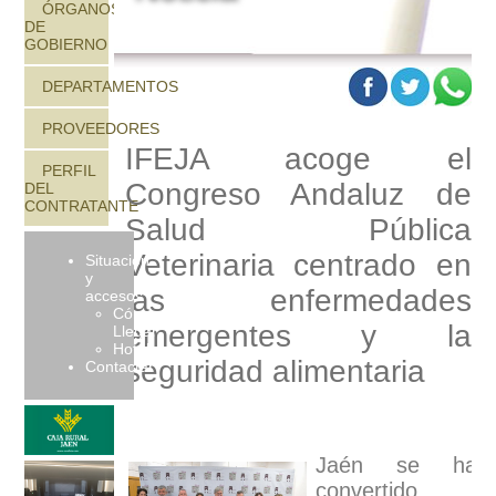
ÓRGANOS
DE
GOBIERNO
DEPARTAMENTOS
PROVEEDORES
IFEJA acoge el
PERFIL
Congreso Andaluz de
DEL
CONTRATANTE
Salud Pública
Veterinaria centrado en
Situación
y
las enfermedades
accesos
Cómo
emergentes y la
Llegar
Hoteles
seguridad alimentaria
Contactar
Jaén se ha
convertido